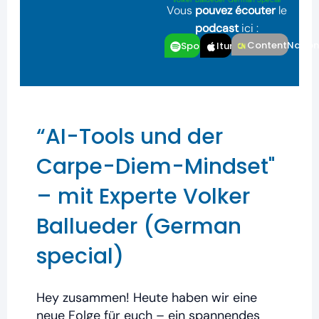
Vous
pouvez écouter
le
podcast
ici :
ContentNatio
Spotfiy
Itunes
“AI-Tools und der
Carpe-Diem-Mindset"
– mit Experte Volker
Ballueder (German
special)
Hey zusammen! Heute haben wir eine
neue Folge für euch – ein spannendes