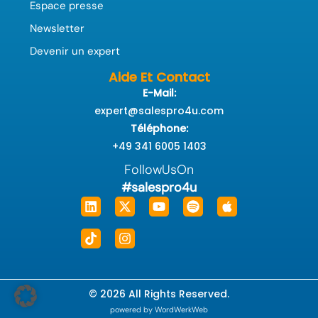
Espace presse
Newsletter
Devenir un expert
Aide Et Contact
E-Mail:
expert@salespro4u.com
Téléphone:
+49 341 6005 1403
FollowUsOn
#salespro4u
Linkedin
Tiktok
X-
Instagram
Youtube
Spotify
Apple
twitter
© 2026 All Rights Reserved.
powered by WordWerkWeb