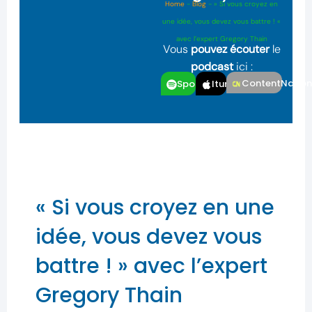
Home
-
Blog
-
» Si vous croyez en
une idée, vous devez vous battre ! «
avec l’expert Gregory Thain
Vous
pouvez écouter
le
podcast
ici :
ContentNatio
Spotfiy
Itunes
« Si vous croyez en une
idée, vous devez vous
battre ! » avec l’expert
Gregory Thain