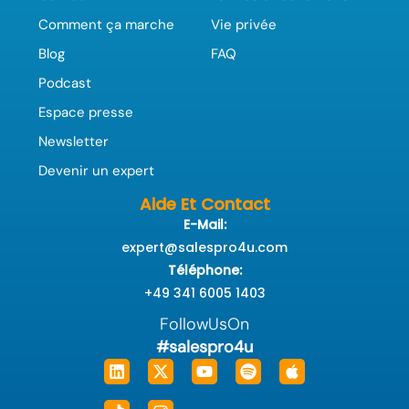
Comment ça marche
Vie privée
Blog
FAQ
Podcast
Espace presse
Newsletter
Devenir un expert
Aide Et Contact
E-Mail:
expert@salespro4u.com
Téléphone:
+49 341 6005 1403
FollowUsOn
#salespro4u
Linkedin
Tiktok
X-
Instagram
Youtube
Spotify
Apple
twitter