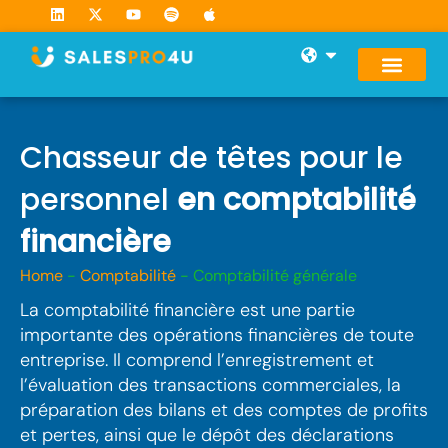
Skip
L
X
Y
S
A
i
-
o
p
p
to
n
t
u
o
p
Open
k
w
t
t
l
content
e
i
u
i
e
d
t
b
f
i
t
e
y
n
e
r
Chasseur de têtes pour le
personnel
en comptabilité
financière
Home
-
Comptabilité
-
Comptabilité générale
La comptabilité financière est une partie
importante des opérations financières de toute
entreprise. Il comprend l’enregistrement et
l’évaluation des transactions commerciales, la
préparation des bilans et des comptes de profits
et pertes, ainsi que le dépôt des déclarations