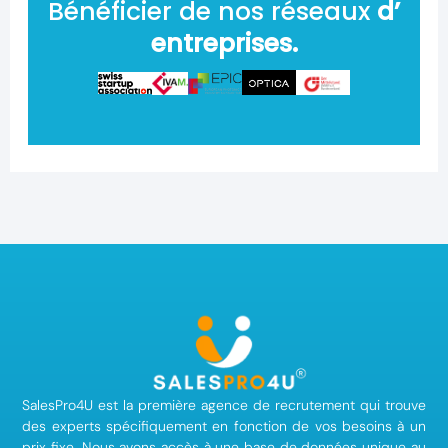
Bénéficier de nos réseaux
d’
entreprises.
SalesPro4U est la première agence de recrutement qui trouve
des experts spécifiquement en fonction de vos besoins à un
prix fixe. Nous avons accès à une base de données unique au