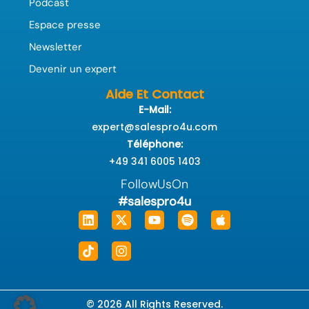
Podcast
Espace presse
Newsletter
Devenir un expert
Aide Et Contact
E-Mail:
expert@salespro4u.com
Téléphone:
+49 341 6005 1403
FollowUsOn
#salespro4u
Linkedin
Tiktok
X-
Instagram
Youtube
Spotify
Apple
twitter
© 2026 All Rights Reserved.