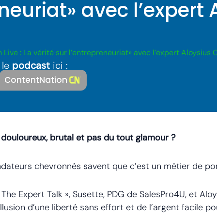
neuriat» avec l’expert 
 Live : La vérité sur l’entrepreneuriat» avec l’expert Aloysius 
le
podcast
ici :
ContentNation
 douloureux, brutal et pas du tout glamour ?
ondateurs chevronnés savent que c’est un métier de po
 The Expert Talk », Susette, PDG de SalesPro4U, et Aloy
llusion d’une liberté sans effort et de l’argent facile p