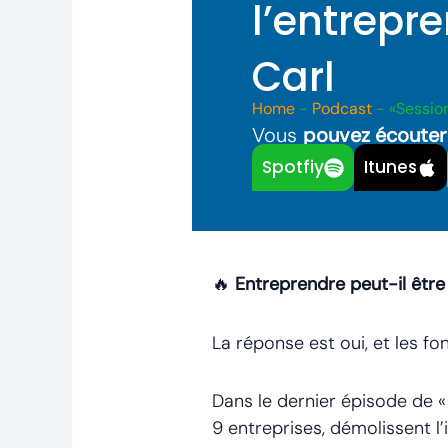
l’entrepre
Carl
Home
-
Podcast
-
«Session
Vous
pouvez écouter
Spotfiy
Itunes
🔥
Entreprendre peut-il être
La réponse est oui, et les f
Dans le dernier épisode de «
9 entreprises, démolissent l’i