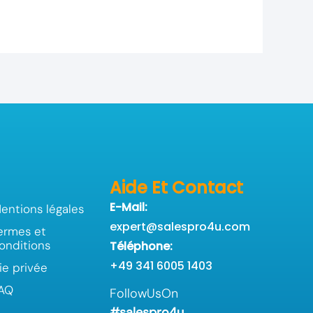
Aide Et Contact
E-Mail:
entions légales
expert@salespro4u.com
ermes et
onditions
Téléphone:
+49 341 6005 1403
ie privée
AQ
FollowUsOn
#salespro4u