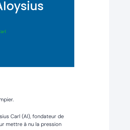
Aloysius
Carl
mpier.
sius Carl (Al), fondateur de
our mettre à nu la pression