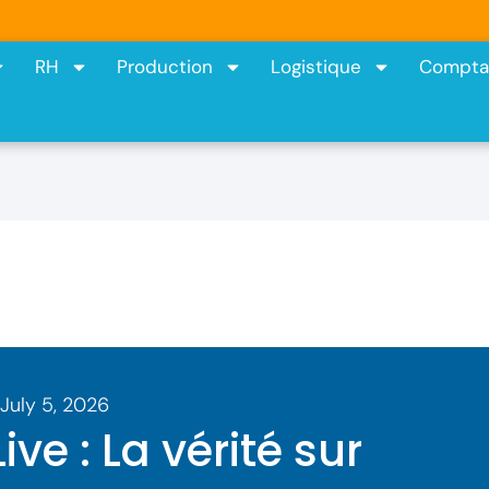
RH
Production
Logistique
Comptab
July 5, 2026
ive : La vérité sur