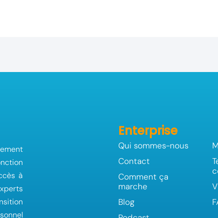
Enterprise
Qui sommes-nous
M
tement
Contact
T
nction
c
ccès à
Comment ça
marche
V
xperts
nsition
Blog
F
sonnel
Podcast