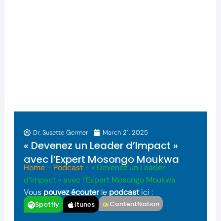
Dr. Susette Germer
March 21, 2025
« Devenez un Leader d’Impact »
avec l’Expert Mosongo Moukwa
Home
-
Podcast
-
« Devenez un Leader
d’Impact » avec l’Expert Mosongo Moukwa
Vous
pouvez écouter
le
podcast
ici :
ContentNation
Spotfiy
Itunes