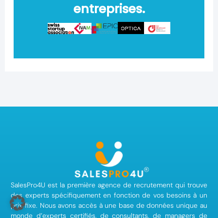
entreprises.
SalesPro4U est la première agence de recrutement qui trouve
des experts spécifiquement en fonction de vos besoins à un
prix fixe. Nous avons accès à une base de données unique au
monde d’experts certifiés, de consultants, de managers de