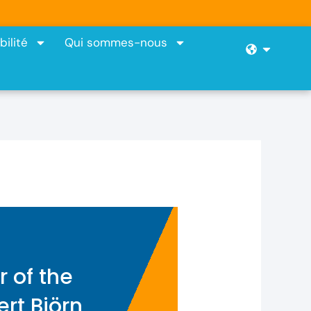
ilité
Qui sommes-nous
Open
 of the
ert Björn