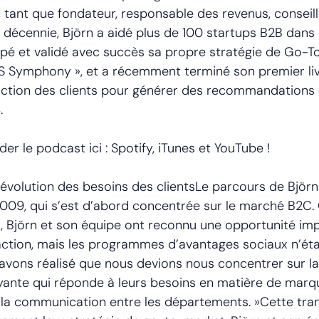
tant que fondateur, responsable des revenus, conseille
 décennie, Björn a aidé plus de 100 startups B2B dans l
oppé et validé avec succès sa propre stratégie de Go-T
S Symphony », et a récemment terminé son premier livr
sfaction des clients pour générer des recommandations e
.
 le podcast ici : Spotify, iTunes et YouTube !
 l’évolution des besoins des clientsLe parcours de Bjö
009, qui s’est d’abord concentrée sur le marché B2C.
t, Björn et son équipe ont reconnu une opportunité im
ction, mais les programmes d’avantages sociaux n’étai
s avons réalisé que nous devions nous concentrer sur l
rayante qui réponde à leurs besoins en matière de mar
la communication entre les départements. »Cette tran