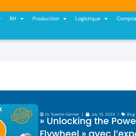
RH
Production
Logistique
Comptab
Dr. Susette Germer
July 10, 2024
Blog
» Unlocking the Power
Flywheel » avec l’exp