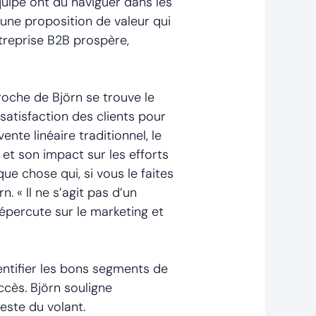
uipe ont dû naviguer dans les
 une proposition de valeur qui
treprise B2B prospère,
roche de Björn se trouve le
 satisfaction des clients pour
te linéaire traditionnel, le
 et son impact sur les efforts
ue chose qui, si vous le faites
 « Il ne s’agit pas d’un
répercute sur le marketing et
dentifier les bons segments de
ccès. Björn souligne
este du volant.