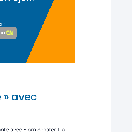
i :
on
e » avec
te avec Björn Schäfer. Il a