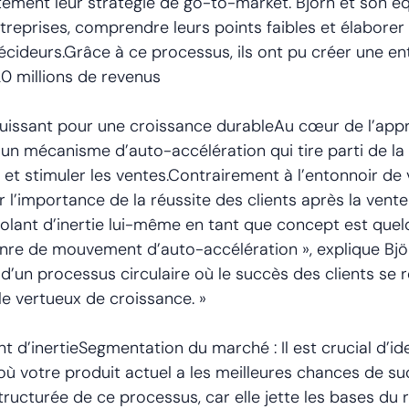
ement leur stratégie de go-to-market. Björn et son éq
treprises, comprendre leurs points faibles et élaborer
cideurs.Grâce à ce processus, ils ont pu créer une en
20 millions de revenus
il puissant pour une croissance durableAu cœur de l’app
, un mécanisme d’auto-accélération qui tire parti de la
 stimuler les ventes.Contrairement à l’entonnoir de ven
r l’importance de la réussite des clients après la vente
olant d’inertie lui-même en tant que concept est quelq
re de mouvement d’auto-accélération », explique Björn.
 d’un processus circulaire où le succès des clients se 
cle vertueux de croissance. »
t d’inertieSegmentation du marché : Il est crucial d’i
 où votre produit actuel a les meilleures chances de su
ucturée de ce processus, car elle jette les bases du r