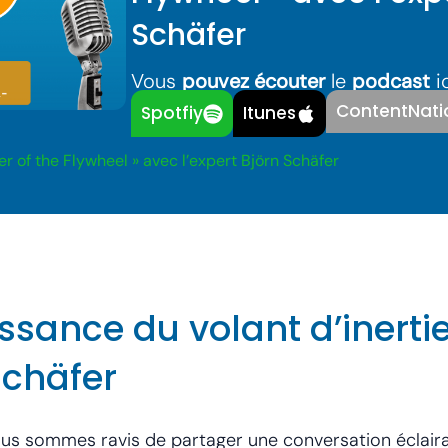
Schäfer
Vous
pouvez écouter
le
podcast
ic
ContentNati
Spotfiy
Itunes
r of the Flywheel » avec l’expert Björn Schäfer
issance du volant d’inerti
Schäfer
ous sommes ravis de partager une conversation éclairan