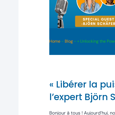
Home
-
Blog
-
» Unlocking the Powe
« Libérer la pu
l’expert Björn 
Bonjour à tous ! Aujourd’hui, n